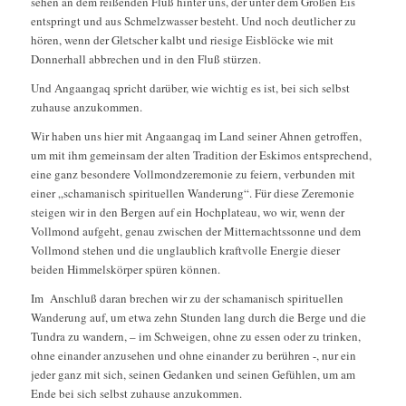
sehen an dem reißenden Fluß hinter uns, der unter dem Großen Eis
entspringt und aus Schmelzwasser besteht. Und noch deutlicher zu
hören, wenn der Gletscher kalbt und riesige Eisblöcke wie mit
Donnerhall abbrechen und in den Fluß stürzen.
Und Angaangaq spricht darüber, wie wichtig es ist, bei sich selbst
zuhause anzukommen.
Wir haben uns hier mit Angaangaq im Land seiner Ahnen getroffen,
um mit ihm gemeinsam der alten Tradition der Eskimos entsprechend,
eine ganz besondere Vollmondzeremonie zu feiern, verbunden mit
einer „schamanisch spirituellen Wanderung“. Für diese Zeremonie
steigen wir in den Bergen auf ein Hochplateau, wo wir, wenn der
Vollmond aufgeht, genau zwischen der Mitternachtssonne und dem
Vollmond stehen und die unglaublich kraftvolle Energie dieser
beiden Himmelskörper spüren können.
Im Anschluß daran brechen wir zu der schamanisch spirituellen
Wanderung auf, um etwa zehn Stunden lang durch die Berge und die
Tundra zu wandern, – im Schweigen, ohne zu essen oder zu trinken,
ohne einander anzusehen und ohne einander zu berühren -, nur ein
jeder ganz mit sich, seinen Gedanken und seinen Gefühlen, um am
Ende bei sich selbst zuhause anzukommen.