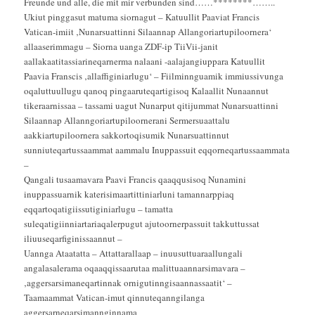
Freunde und alle, die mit mir verbunden sind……********……..
Ukiut pinggasut matuma siornagut – Katuullit Paaviat Francis
Vatican-imiit ‚Nunarsuattinni Silaannap Allangoriartupiloornera‘
allaaserimmagu – Siorna uanga ZDF-ip TiiVii-janit
aallakaatitassiarineqarnerma nalaani -aalajangiuppara Katuullit
Paavia Franscis ‚allaffiginiarlugu‘ – Fiilminnguamik immiussivunga
oqaluttuullugu qanoq pingaaruteqartigisoq Kalaallit Nunaannut
tikeraarnissaa – tassami uagut Nunarput qitijummat Nunarsuattinni
Silaannap Allanngoriartupiloornerani Sermersuaattalu
aakkiartupiloornera sakkortoqisumik Nunarsuattinnut
sunniuteqartussaammat aammalu Inuppassuit eqqorneqartussaammata
–
Qangali tusaamavara Paavi Francis qaaqqusisoq Nunamini
inuppassuarnik katerisimaartittiniarluni tamannarppiaq
eqqartoqatigiissutiginiarlugu – tamatta
suleqatigiinniartariaqalerpugut ajutoornerpassuit takkuttussat
iliuuseqarfiginissaannut –
Uannga Ataatatta – Attattarallaap – inuusuttuaraallungali
angalasalerama oqaaqqissaarutaa malittuaannarsimavara –
‚aggersarsimaneqartinnak ornigutinngisaannassaatit‘ –
Taamaammat Vatican-imut qinnuteqanngilanga
aggersarneqarsimannginnama