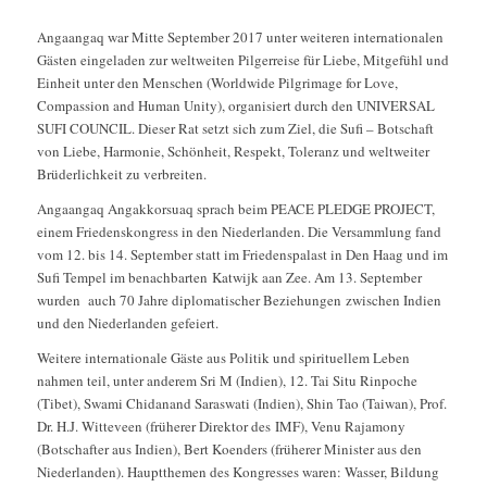
Angaangaq war Mitte September 2017 unter weiteren internationalen
Gästen eingeladen zur weltweiten Pilgerreise für Liebe, Mitgefühl und
Einheit unter den Menschen (Worldwide Pilgrimage for Love,
Compassion and Human Unity), organisiert durch den UNIVERSAL
SUFI COUNCIL. Dieser Rat setzt sich zum Ziel, die Sufi – Botschaft
von Liebe, Harmonie, Schönheit, Respekt, Toleranz und weltweiter
Brüderlichkeit zu verbreiten.
Angaangaq Angakkorsuaq sprach beim PEACE PLEDGE PROJECT,
einem Friedenskongress in den Niederlanden. Die Versammlung fand
vom 12. bis 14. September statt im Friedenspalast in Den Haag und im
Sufi Tempel im benachbarten Katwijk aan Zee. Am 13. September
wurden auch 70 Jahre diplomatischer Beziehungen zwischen Indien
und den Niederlanden gefeiert.
Weitere internationale Gäste aus Politik und spirituellem Leben
nahmen teil, unter anderem Sri M (Indien), 12. Tai Situ Rinpoche
(Tibet), Swami Chidanand Saraswati (Indien), Shin Tao (Taiwan), Prof.
Dr. H.J. Witteveen (früherer Direktor des IMF), Venu Rajamony
(Botschafter aus Indien), Bert Koenders (früherer Minister aus den
Niederlanden). Hauptthemen des Kongresses waren: Wasser, Bildung