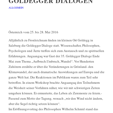
GOLDEGGER DIALOGEN
ALLGEMEIN
Österreich vom 25. bis 28. Mai 2016
Alljährlich zu Fronleichnam finden im kleinen Ort Goldegg in
Salzburg die Goldegger Dialoge statt. Wissenschafter, Philosophen,
Psychologen und Ärzte treffen sich zum Austausch und zu spirituellen
Erfahrungen. Angaangaq war Gast der 35. Goldegger Dialoge Ende
Mai zum Thema „Aufbruch.Umbruch,.Wandel“. Vor Hunderten
Zuhörern erzählte er über die Veränderungen in Grönland- den
Klimawandel, der auch dramatische Auswirkungen auf Europa und die
ganze Welt hat. Die Reaktionen im Publikum waren zum Teil sehr
betroffen. In einem Workshop brachte Angaangaq den Teilnehmern
die Weisheit seiner Vorfahren näher, wie wir mit schwierigen Zeiten
umgehen können. Er ermunterte, das Leben als Zeremonie zu feiern.-
Passend zum Motto der Tagung, wonach „wir den Wind nicht ändern,
aber die Segel richtig setzen können“.
Im Eröffnungsvortrag des Philosophen Wilhelm Schmid stand das