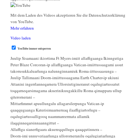
Mit dem Laden des Videos akzeptieren Sie die Datenschutzerklärung
von YouTube.
Mehr erfahren
Video laden
YouTube immer entsperren
Juulip Sisamaani ikiortima Ft Myers-imiit allaffigaanga Ikinngutiga
Peter Blaze Corcoran-ip allaffigaanga Vatican-imiittussaagami assut
takorusukkaluarlunga nalunnginnamiuk Roma-iittussaasunga –
Juulip Tallimaani Doorn-imiittussaagama Earth Charter-ip ukiuni
Attanini ingerrlanneqarnera Ullorsiutigineranut oqalugiartussatut
toqqarneqarsimagama akuerinikuugakkillu Roma qimappara ullup
qiterornerani –
Mittarfimmut apuullungalu allagarsilerpunga Vatican-ip
qaaqqugaanga Katerisimaarneruaq ilaaffigiartorlugu –
oqalugiartussalligooq naammareermata allamik
ilaqqinneqarsinnaanngittut –
Allaffiga sianerfigaara akuereqqullugu qaaqqutinnera –
Doorn-imi unnuveriaarlunga ullororneranilu oqalugiariarlunga