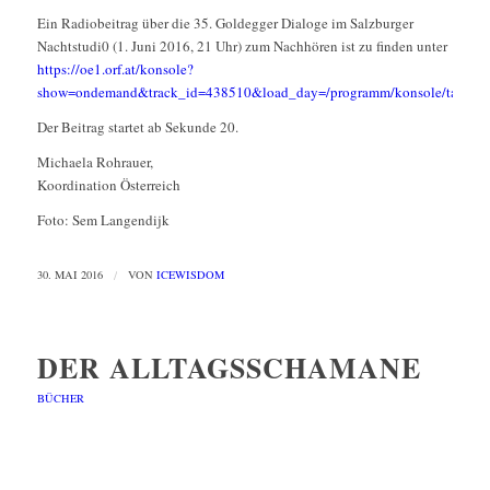
Ein Radiobeitrag über die 35. Goldegger Dialoge im Salzburger
Nachtstudi0 (1. Juni 2016, 21 Uhr) zum Nachhören ist zu finden unter
https://oe1.orf.at/konsole?
show=ondemand&track_id=438510&load_day=/programm/konsole/tag/20
Der Beitrag startet ab Sekunde 20.
Michaela Rohrauer,
Koordination Österreich
Foto: Sem Langendijk
30. MAI 2016
/
VON
ICEWISDOM
DER ALLTAGSSCHAMANE
BÜCHER