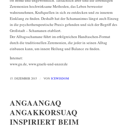
oft fremd und ungewöhnlich. Tatsächlich aber sind die lebendigen
Zeremonien hochwirksame Methoden, das Leben bewusster
wahrzunehmen, Kraftquellen in sich zu entdecken und zu innerem
Einklang zu finden. Deshalb hat der Schamanimus längst auch Einzug
in die psychotherapeutische Praxis gefunden und sich der Begriff des
Großstadt – Schamanen etabliert.
Der Alltagsschamane führt im erfolgreichen Handtaschen-Format
durch die traditionellen Zeremonien, die jeder in seinen Alltag
einbauen kann, um innere Heilung und Balance zu finden.
Internet:
www.gu.de, www.graefe-und-unzer.de
15. DEZEMBER 2015
/
VON
ICEWISDOM
ANGAANGAQ
ANGAKKORSUAQ
INSPIRIERT BEIM