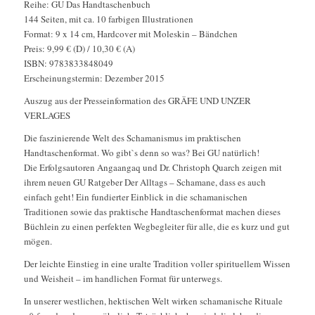
Reihe: GU Das Handtaschenbuch
144 Seiten, mit ca. 10 farbigen Illustrationen
Format: 9 x 14 cm, Hardcover mit Moleskin – Bändchen
Preis: 9,99 € (D) / 10,30 € (A)
ISBN: 9783833848049
Erscheinungstermin: Dezember 2015
Auszug aus der Presseinformation des GRÄFE UND UNZER
VERLAGES
Die faszinierende Welt des Schamanismus im praktischen
Handtaschenformat. Wo gibt`s denn so was? Bei GU natürlich!
Die Erfolgsautoren Angaangaq und Dr. Christoph Quarch zeigen mit
ihrem neuen GU Ratgeber Der Alltags – Schamane, dass es auch
einfach geht! Ein fundierter Einblick in die schamanischen
Traditionen sowie das praktische Handtaschenformat machen dieses
Büchlein zu einen perfekten Wegbegleiter für alle, die es kurz und gut
mögen.
Der leichte Einstieg in eine uralte Tradition voller spirituellem Wissen
und Weisheit – im handlichen Format für unterwegs.
In unserer westlichen, hektischen Welt wirken schamanische Rituale