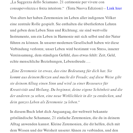
„La Saggezza dello Sciamano. 21 cerimonie per vivere con
consapevolezza e forza interiore.“ (Terra Nuova Edizioni) –
Link hier
Von alters her haben Zeremonien im Leben aller indigenen Völker
eine zentrale Rolle gespielt. Sie enthalten die überlieferten Lehren
und geben dem Leben Sinn und Richtung; sie sind wertvolle
Instrumente, um ein Leben in Harmonie mit sich selbst und der Natur
führen zu können. In unserer modernen Gesellschaft haben wir diese
Verbindung verloren; unser Leben wird bestimmt von Stress, innerer
Vereinsamung, dem ständigen Gefühl, dass etwas fehlt: Zeit, Geld,
echte menschliche Beziehungen, Lebensfreude….
„
Eine Zeremonie ist etwas, das eine Bedeutung für dich hat. Sie
kommt aus deinem Herzen und macht dir Freude; auf diese Weise gibt
sie deinem Alltag einen Sinn und wird zu einer Ressource für
Kreativität und Heilung. Du beginnst, deine eigene Schönheit und die
der anderen zu sehen, eine neue Wirklichkeit in dir zu entdecken, und
dein ganzes Leben als Zeremonie zu leben
.“
In diesem Buch lehrt dich Angaangaq, der weltweit bekannte
grönländische Schamane, 21 einfache Zeremonien, die du in deinem
Alltag anwenden kannst. Kleine Zeremonien, die dir helfen, dich mit
dem Wissen und der Weisheit unserer Ahnen zu verbinden, und den