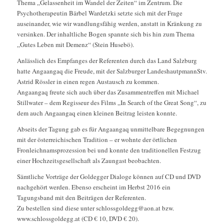
Thema „Gelassenheit im Wandel der Zeiten“ im Zentrum. Die
Psychotherapeutin Bärbel Wardetzki setzte sich mit der Frage
auseinander, wie wir wandlungsfähig werden, anstatt in Kränkung zu
versinken. Der inhaltliche Bogen spannte sich bis hin zum Thema
„Gutes Leben mit Demenz“ (Stein Husebö).
Anlässlich des Empfanges der Referenten durch das Land Salzburg
hatte Angaangaq die Freude, mit der Salzburger LandeshautpmannStv.
Astrid Rössler in einen regen Austausch zu kommen.
Angaangaq freute sich auch über das Zusammentreffen mit Michael
Stillwater – dem Regisseur des Films „In Search of the Great Song“, zu
dem auch Angaangaq einen kleinen Beitrag leisten konnte.
Abseits der Tagung gab es für Angaangaq unmittelbare Begegnungen
mit der österreichischen Tradition – er wohnte der örtlichen
Fronleichnamsprozession bei und konnte den traditionellen Festzug
einer Hochzeitsgesellschaft als Zaungast beobachten.
Sämtliche Vorträge der Goldegger Dialoge können auf CD und DVD
nachgehört werden. Ebenso erscheint im Herbst 2016 ein
Tagungsband mit den Beiträgen der Referenten.
Zu bestellen sind diese unter schlossgoldegg@aon.at bzw.
www.schlossgoldegg.at (CD € 10, DVD € 20).