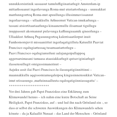
unnukkorsiutinik sassaasut tamuluffigiinariarlugit Amsterdam-ip
mittarfissuanut ingerlavunga Roma-mut uteriartorlunga – unnuakkut
marrlunngorrtoq Roma-mut apuullunga illusimmavissannut
ingerlaavunga – ullaakkullu Arfineernut Vatican-imukarlunga –
tassani atsiortitaariaarlunga kinaanernullu ilisarnaat tigullugu
inuppassuit akornannut pulavunga kaffinnguaamik qineerlunga –
Ullaakkut Arfineq Pngasunngortoq kalerrisaarilerput inuit
Famhornorujuvit missaaniittut ingerlaqatigiilluta Katuullit Paaviat
Francisco oqalugiartussaq tusarnaariartorlugu –
Paavi Francisco oqalugiareerluni aalajangerpallappoq
aggersarsimasani tamaasa ataasiakkarlugit qutsaviginiarlugit
ilasserusullugit ornigussimanerinut –
Aajuku assit ilai Paavi Francisco-lu ilasseqatigiinnittinni –
maannakkullu aqqissorniarneqalerpoq kingusinnerusukkut Vatican–
imut utissasunga ‚marluinnaalluuta oqaloqatigiinniassagatta‘ –
**********************
Vor drei Jahren gab Papst Franziskus eine Erklärung zum
Klimawandel heraus – ich nahm eine kurze Botschaft an Seine
Heiligkeit, Papst Franziskus, auf – und lud ihn nach Grönland ein -, so
dass er selbst die schweren Auswirkungen des Klimawandels sehen
könnte – da ja Kalaallit Nunaat – das Land der Menschen – Grönland