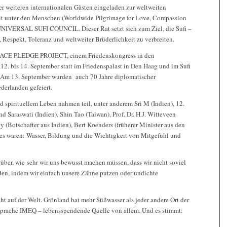
 weiteren internationalen Gästen eingeladen zur weltweiten
heit unter den Menschen (Worldwide Pilgrimage for Love, Compassion
UNIVERSAL SUFI COUNCIL. Dieser Rat setzt sich zum Ziel, die Sufi –
 Respekt, Toleranz und weltweiter Brüderlichkeit zu verbreiten.
ACE PLEDGE PROJECT, einem Friedenskongress in den
. bis 14. September statt im Friedenspalast in Den Haag und im Sufi
 Am 13. September wurden auch 70 Jahre diplomatischer
erlanden gefeiert.
nd spirituellem Leben nahmen teil, unter anderem Sri M (Indien), 12.
 Saraswati (Indien), Shin Tao (Taiwan), Prof. Dr. H.J. Witteveen
 (Botschafter aus Indien), Bert Koenders (früherer Minister aus den
s waren: Wasser, Bildung und die Wichtigkeit von Mitgefühl und
ber, wie sehr wir uns bewusst machen müssen, dass wir nicht soviel
den, indem wir einfach unsere Zähne putzen oder undichte
t auf der Welt. Grönland hat mehr Süßwasser als jeder andere Ort der
 Sprache IMEQ – lebensspendende Quelle von allem. Und es stimmt: