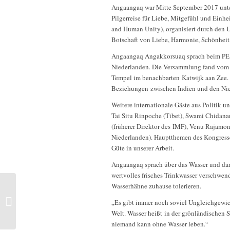
Angaangaq war Mitte September 2017 unter
Pilgerreise für Liebe, Mitgefühl und Ein
and Human Unity), organisiert durch den 
Botschaft von Liebe, Harmonie, Schönheit,
Angaangaq Angakkorsuaq sprach beim PE
Niederlanden. Die Versammlung fand vom 12
Tempel im benachbarten Katwijk aan Zee.
Beziehungen zwischen Indien und den Nied
Weitere internationale Gäste aus Politik u
Tai Situ Rinpoche (Tibet), Swami Chidanand
(früherer Direktor des IMF), Venu Rajamony
Niederlanden). Hauptthemen des Kongresse
Güte in unserer Arbeit.
Angaangaq sprach über das Wasser und darü
wertvolles frisches Trinkwasser verschwen
Wasserhähne zuhause tolerieren.
Angaangaq beim Kongress INTUITION
UND KREATIVITÄT in München, 13.
„Es gibt immer noch soviel Ungleichgewich
und 14....
Welt. Wasser heißt in der grönländischen
niemand kann ohne Wasser leben.“