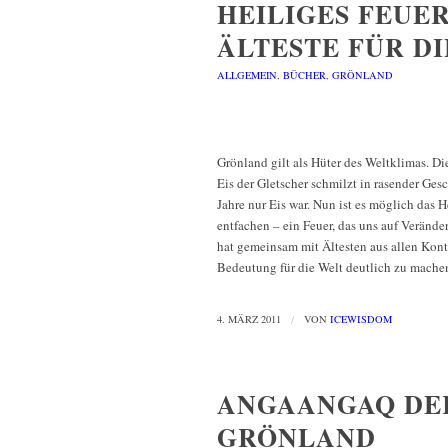
HEILIGES FEUE
ÄLTESTE FÜR D
ALLGEMEIN
,
BÜCHER
,
GRÖNLAND
Grönland gilt als Hüter des Weltklimas. D
Eis der Gletscher schmilzt in rasender G
Jahre nur Eis war. Nun ist es möglich das
entfachen – ein Feuer, das uns auf Verän
hat gemeinsam mit Ältesten aus allen Kon
Bedeutung für die Welt deutlich zu mache
4. MÄRZ 2011
/
VON
ICEWISDOM
ANGAANGAQ DE
GRÖNLAND