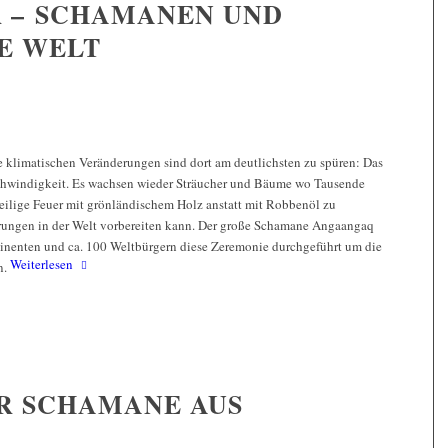
R – SCHAMANEN UND
IE WELT
ie klimatischen Veränderungen sind dort am deutlichsten zu spüren: Das
eschwindigkeit. Es wachsen wieder Sträucher und Bäume wo Tausende
 Heilige Feuer mit grönländischem Holz anstatt mit Robbenöl zu
derungen in der Welt vorbereiten kann. Der große Schamane Angaangaq
tinenten und ca. 100 Weltbürgern diese Zeremonie durchgeführt um die
Weiterlesen
n.
R SCHAMANE AUS