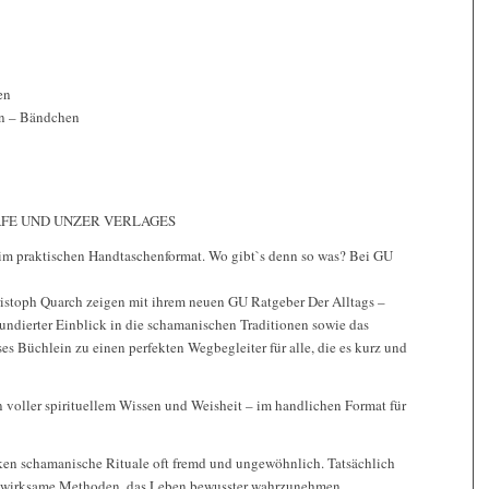
en
in – Bändchen
s GRÄFE UND UNZER VERLAGES
im praktischen Handtaschenformat. Wo gibt`s denn so was? Bei GU
istoph Quarch zeigen mit ihrem neuen GU Ratgeber Der Alltags –
fundierter Einblick in die schamanischen Traditionen sowie das
s Büchlein zu einen perfekten Wegbegleiter für alle, die es kurz und
ion voller spirituellem Wissen und Weisheit – im handlichen Format für
rken schamanische Rituale oft fremd und ungewöhnlich. Tatsächlich
chwirksame Methoden, das Leben bewusster wahrzunehmen,