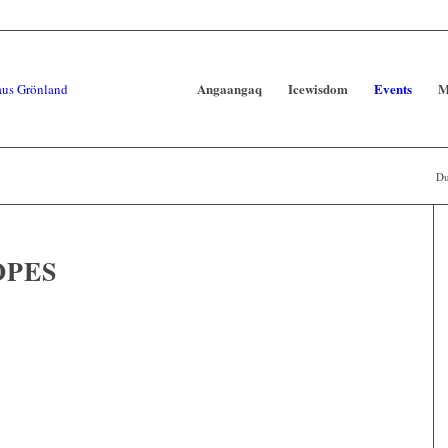
Angaangaq
Icewisdom
Events
M
Du
OPES