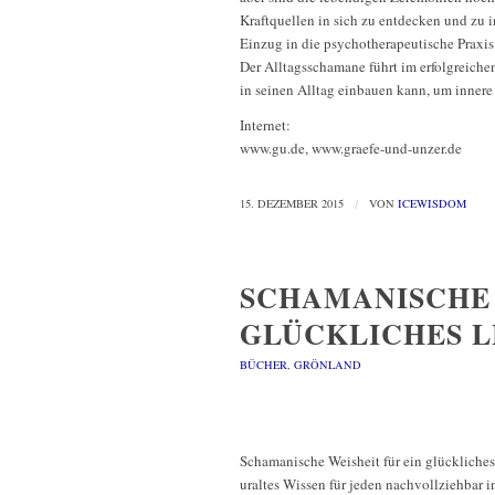
Kraftquellen in sich zu entdecken und zu 
Einzug in die psychotherapeutische Praxis
Der Alltagsschamane führt im erfolgreiche
in seinen Alltag einbauen kann, um innere
Internet:
www.gu.de, www.graefe-und-unzer.de
15. DEZEMBER 2015
/
VON
ICEWISDOM
SCHAMANISCHE 
GLÜCKLICHES L
BÜCHER
,
GRÖNLAND
Schamanische Weisheit für ein glückliche
uraltes Wissen für jeden nachvollziehbar i