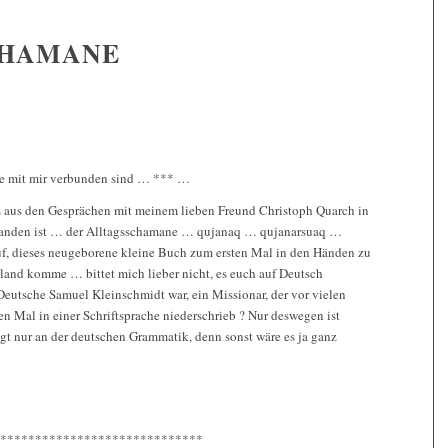
CHAMANE
die mit mir verbunden sind … *** …
s aus den Gesprächen mit meinem lieben Freund Christoph Quarch in
tanden ist … der Alltagsschamane … qujanaq … qujanarsuaq …
uf, dieses neugeborene kleine Buch zum ersten Mal in den Händen zu
land komme … bittet mich lieber nicht, es euch auf Deutsch
 Deutsche Samuel Kleinschmidt war, ein Missionar, der vor vielen
en Mal in einer Schriftsprache niederschrieb ? Nur deswegen ist
egt nur an der deutschen Grammatik, denn sonst wäre es ja ganz
*****************************