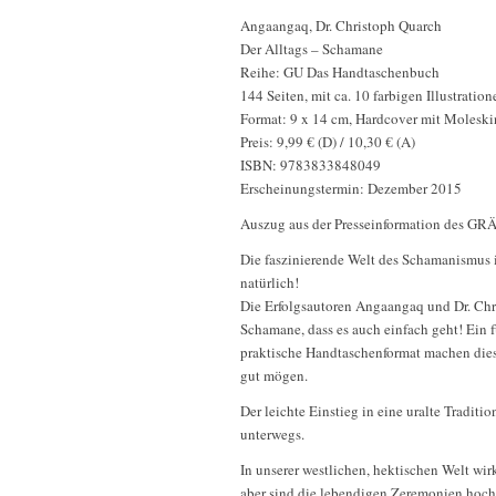
Angaangaq, Dr. Christoph Quarch
Der Alltags – Schamane
Reihe: GU Das Handtaschenbuch
144 Seiten, mit ca. 10 farbigen Illustration
Format: 9 x 14 cm, Hardcover mit Molesk
Preis: 9,99 € (D) / 10,30 € (A)
ISBN: 9783833848049
Erscheinungstermin: Dezember 2015
Auszug aus der Presseinformation de
Die faszinierende Welt des Schamanismus 
natürlich!
Die Erfolgsautoren Angaangaq und Dr. Chr
Schamane, dass es auch einfach geht! Ein 
praktische Handtaschenformat machen diese
gut mögen.
Der leichte Einstieg in eine uralte Tradit
unterwegs.
In unserer westlichen, hektischen Welt wi
aber sind die lebendigen Zeremonien ho