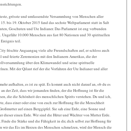
nsrichtungen.
älteste, grösste und umfassendste Versammlung von Menschen aller
5. bis 19. Oktober 2015 fand das sechste Weltparlament statt in Salt
uten, Goschuten und Ute Indianer. Das Parlament ist eng verbunden
. Ungefähr 10.000 Menschen aus fast 80 Nationen und 30 spirituellen
reignis teil.
ity frischte Angaangaq viele alte Freundschaften auf, er schloss auch
l und feierte Zeremonien mit den Indianern Amerikas, die der
llversammlung über den Klimawandel und seine spirituelle
lnen. Mit der Qilaut rief der die Vorfahren der Ute Indianer und aller
ehr aufhalten, es ist zu spät. Es kommt auch nicht darauf an, ob du es
un an der Zeit, dass wir jemanden finden, der die Hoffnung ist für die
n, die die Schönheit des menschlichen Spirits verstehen. Du und ich,
te, dass einer oder eine von euch zur Hoffnung für die Menschheit
Großmutter auf einen Berggipfel. Sie sah eine Erde, eine Sonne und
er dieser einen Erde. Wir sind die Hüter und Wächter von Mutter Erde.
Finde die Stärke und die Fähigkeit in dir, dich selbst zur Hoffnung für
m wir das Eis im Herzen des Menschen schmelzen, wird der Mensch die