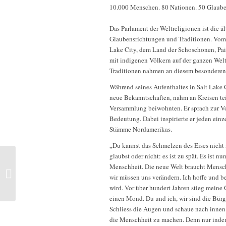
10.000 Menschen. 80 Nationen. 50 Glaube
Das Parlament der Weltreligionen ist die 
Glaubensrichtungen und Traditionen. Vom 1
Lake City, dem Land der Schoschonen, Pai
mit indigenen Völkern auf der ganzen Welt
Traditionen nahmen an diesem besonderen E
Während seines Aufenthaltes in Salt Lake C
neue Bekanntschaften, nahm an Kreisen tei
Versammlung beiwohnten. Er sprach zur Vo
Bedeutung. Dabei inspirierte er jeden einze
Stämme Nordamerikas.
„Du kannst das Schmelzen des Eises nicht m
glaubst oder nicht: es ist zu spät. Es ist n
Menschheit. Die neue Welt braucht Mensche
Das Grosse Eis – im Wandel: Groenland
wir müssen uns verändern. Ich hoffe und be
2015
wird. Vor über hundert Jahren stieg meine 
einen Mond. Du und ich, wir sind die Bürg
Schliess die Augen und schaue nach innen. 
die Menschheit zu machen. Denn nur inde