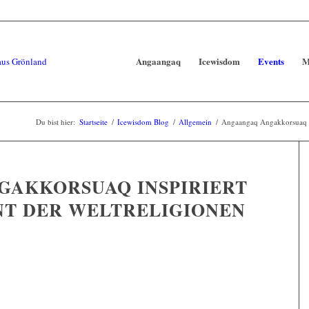
Angaangaq
Icewisdom
Events
M
Du bist hier:
Startseite
/
Icewisdom Blog
/
Allgemein
/
Angaangaq Angakkorsuaq ins
GAKKORSUAQ INSPIRIERT
NT DER WELTRELIGIONEN