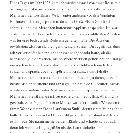
Eines Tages im Jahr 1978 kam ich wieder einmal von einer Reise mit
Vorträgen, Diskussionen und Sitzungen zurück. Ich hatte vor den
Menschen der westlichen Welt – unter anderem vor den Vereinten
Nationen – davon gesprochen, dass das Große Eis in Grönland
schmilzt, und die Menschen hatten mir Applaus gespendet. Ich war
stolz. Und voller Eifer kehrte ich nun heim und erzählte den Ältesten,
was für eine bedeutende Rede ich gehalten hatte. Die Ältesten
erwiderten: „Haben sie dich gehört, mein Sohn?“ Da begriff ich, dass
ich vor lauter Stolz gar nicht darüber nachgedacht hatte, ob die
Menschen, die dort saßen, meine Worte wirklich gehört hatten. Und je
mehr ich redete und reiste, desto bedrückter fühlte ich mich. Ich
sprach und sprach, doch ich spürte immer stärker, dass ich die
Menschen nicht erreichte. Ich erinnere mich sehr gut daran, dass ich
meine Mutter aufsuchte und ihr sagte, ich hätte den Eindruck, nichts
würde sich ändern. Jedes Mal, wenn ich sprach, applaudierten die
Menschen. Sie stimmten mir zu und nickten freundlich. Aber nichts
geschah. Also fragte ich meine Mutter, was ich tun solle. Wir waren in
ihrem Wohnzimmer. Sie saß auf einem Stuhl, der unserem Vater gehört
hatte. Er war zu ihrem Lieblingsstuhl geworden. Sie stand auf. Ich tat
es ihr nach. Sie nahm meine beiden Hände und schaute zu mir auf,
denn ich war um einiges größer als sie. Dann lächelte sie ihr