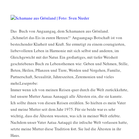
Das Buch von Angaangaq, dem Schamanen aus Grönland.
„Schmelzt das Eis in euren Herzen!“ Angaangaqs Botschaft ist von
bestechender Klarheit und Kraft. Sie ermutigt zu einem couragierten,
liebevolleren Leben in Harmonie mit sich selbst und anderen, im
Gleichgewicht mit der Natur. Ein großartiges, mit tiefer Weisheit
geschriebenes Buch zu Lebensthemen wie: Geben und Nehmen, Stille,
Beten, Heilen, Pflanzen und Tiere, Werden und Vergehen, Familie,
Partnerschaft, Sexualität, Jahreszeiten, Zeremonien und vieles
mehr.
Leseprobe:
Immer wenn ich von meinen Reisen quer durch die Welt zurückkehrte,
lud unsere Mutter Aanaa Aanaqqii alle Ältesten ein, die sie kannte.
Ich sollte ihnen von diesen Reisen erzählen. So hielten es mein Vater
und meine Mutter seit dem Jahr 1975. Für sie beide war es sehr
wichtig, dass die Ältesten wussten, was ich in meiner Welt erlebte.
Nachdem unser Vater Aataa Aataqqii die irdische Welt verlassen hatte,
setzte meine Mutter diese Tradition fort. Sie lud die Ältesten in ihr
Haus.