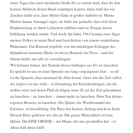
eines Tages das einst steinharte Große Eis so weich wird, dass du ihm
keinen Abdruck deiner Hand einprägen kannst, dann wird das ein
Zeichen dafür sein, dass Mutter Erde in großer Aufruhr ist. Meine
Mutter Aanaa Aanaqqii sagte, sie hätte nie gedacht, dass sich diese
Prophezeiung zu ihren Lebzeiten erfüllen und sie Zeugin dieser
Erfüllung werden würde. Und doch: Im Jahre 1963 kamen zwei Jäger
meines Volkes in unser Dorf und berichteten von einem sonderbaren
Phänomen: Ein Rinnsal tröpfelte von der mächtigen Eiskappe des
Inlandeises herunter. Heute ist dieses Rinnsal ein Fluss – und der
Ozean droht, uns alle zu verschlingen.
Wir können lernen, der Stimme dieses Gebirges aus Eis zu lauschen.
Es spricht zu uns in einer Sprache aus lang vergangener Zeit – so alt
ist die Sprache, dass niemand ihr Alter kennt. Ganz wie die Zeit selbst,
die reglos vor uns steht – in Erwartung der Entscheidungen, die du
treffen wirst und deren Pfad du folgen wirst. Es ist die Zeit gekommen
zu lauschen – zu lauschen – immer mehr zu lauschen. Dem Ton deines
eigenen Herzens zu lauschen. Die Qilaut, die Windtrommel der
Eskimos, ist kreisförmig. Ein Kreis hat keinen Anfang und kein Ende.
Diesem Kreis gehören wir alle an. Die ganze Menschheit ist eine
Qilaut. Der EINE GROSSE – der Mann, der uns geschaffen hat – er
allein hält ihren Griff.