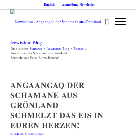
English
Anmeldung Newsletter
Icewisdom Blog
Du bist hier:
Startseite
/
Icewisdom Blog
/
Bücher
/
Angaangaq der Schamane aus Grönland
Schmelzt das Eis in Euren Herzen!
ANGAANGAQ DER
SCHAMANE AUS
GRÖNLAND
SCHMELZT DAS EIS IN
EUREN HERZEN!
BÜCHER
,
GRÖNLAND