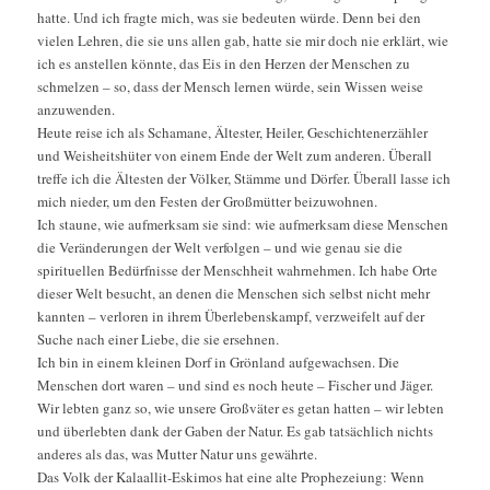
hatte. Und ich fragte mich, was sie bedeuten würde. Denn bei den
vielen Lehren, die sie uns allen gab, hatte sie mir doch nie erklärt, wie
ich es anstellen könnte, das Eis in den Herzen der Menschen zu
schmelzen – so, dass der Mensch lernen würde, sein Wissen weise
anzuwenden.
Heute reise ich als Schamane, Ältester, Heiler, Geschichtenerzähler
und Weisheitshüter von einem Ende der Welt zum anderen. Überall
treffe ich die Ältesten der Völker, Stämme und Dörfer. Überall lasse ich
mich nieder, um den Festen der Großmütter beizuwohnen.
Ich staune, wie aufmerksam sie sind: wie aufmerksam diese Menschen
die Veränderungen der Welt verfolgen – und wie genau sie die
spirituellen Bedürfnisse der Menschheit wahrnehmen. Ich habe Orte
dieser Welt besucht, an denen die Menschen sich selbst nicht mehr
kannten – verloren in ihrem Überlebenskampf, verzweifelt auf der
Suche nach einer Liebe, die sie ersehnen.
Ich bin in einem kleinen Dorf in Grönland aufgewachsen. Die
Menschen dort waren – und sind es noch heute – Fischer und Jäger.
Wir lebten ganz so, wie unsere Großväter es getan hatten – wir lebten
und überlebten dank der Gaben der Natur. Es gab tatsächlich nichts
anderes als das, was Mutter Natur uns gewährte.
Das Volk der Kalaallit-Eskimos hat eine alte Prophezeiung: Wenn