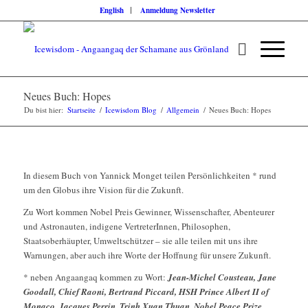
English
Anmeldung Newsletter
Neues Buch: Hopes
Du bist hier:
Startseite
/
Icewisdom Blog
/
Allgemein
/
Neues Buch: Hopes
In diesem Buch von Yannick Monget teilen Persönlichkeiten * rund
um den Globus ihre Vision für die Zukunft.
Zu Wort kommen Nobel Preis Gewinner, Wissenschafter, Abenteurer
und Astronauten, indigene VertreterInnen, Philosophen,
Staatsoberhäupter, Umweltschützer – sie alle teilen mit uns ihre
Warnungen, aber auch ihre Worte der Hoffnung für unsere Zukunft.
* neben Angaangaq kommen zu Wort:
Jean-Michel Cousteau, Jane
Goodall, Chief Raoni, Bertrand Piccard, HSH Prince Albert II of
Monaco, Jacques Perrin, Trinh Xuan Thuan, Nobel Peace Prize