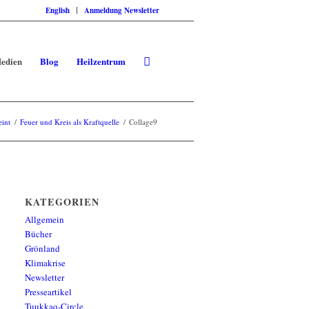
English
Anmeldung Newsletter
edien
Blog
Heilzentrum
eint
/
Feuer und Kreis als Kraftquelle
/
Collage9
KATEGORIEN
Allgemein
Bücher
Grönland
Klimakrise
Newsletter
Presseartikel
Tuukkaq-Circle