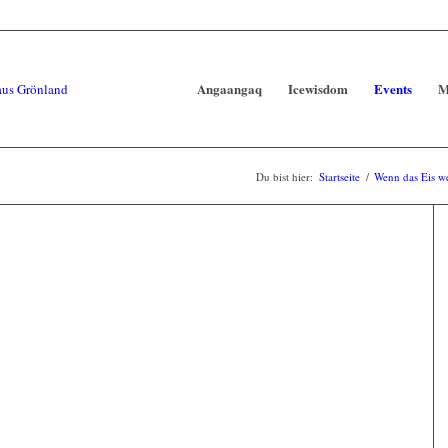
Angaangaq
Icewisdom
Events
M
Du bist hier:
Startseite
/
Wenn das Eis w