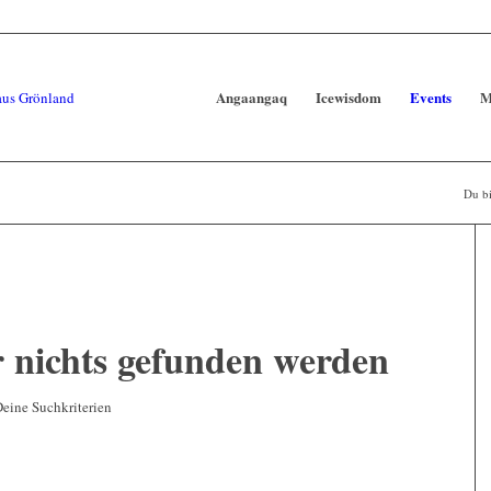
Angaangaq
Icewisdom
Events
M
Du bi
r nichts gefunden werden
Deine Suchkriterien