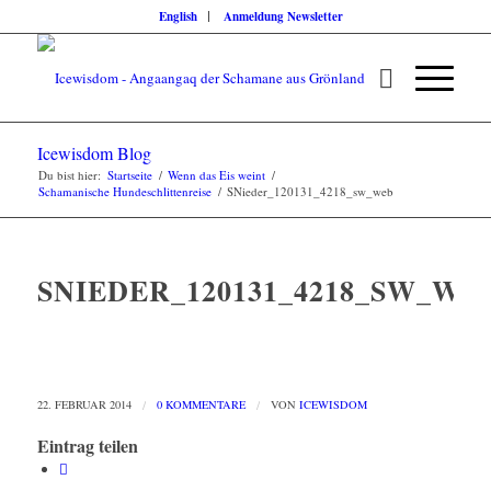
English
Anmeldung Newsletter
Icewisdom Blog
Du bist hier:
Startseite
/
Wenn das Eis weint
/
Schamanische Hundeschlittenreise
/
SNieder_120131_4218_sw_web
SNIEDER_120131_4218_SW_WE
22. FEBRUAR 2014
/
0 KOMMENTARE
/
VON
ICEWISDOM
Eintrag teilen