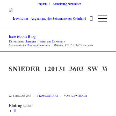
English
Anmeldung Newsletter
Icewisdom Blog
Du bist hier:
Startseite
/
Wenn das Eis weint
/
Schamanische Hundeschlittenreise
/
SNieder_120131_3603_sw_web
SNIEDER_120131_3603_SW_WE
22. FEBRUAR 2014
/
0 KOMMENTARE
/
VON
ICEWISDOM
Eintrag teilen