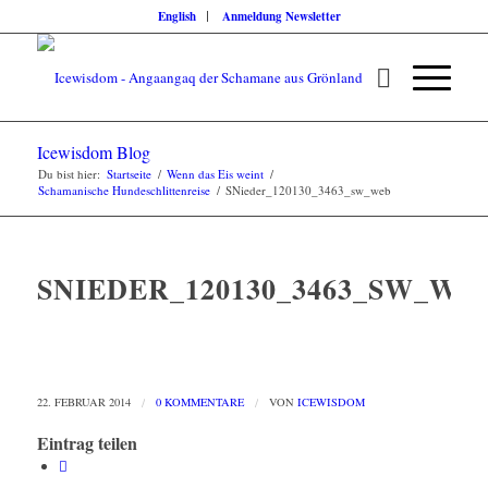
English
Anmeldung Newsletter
Icewisdom Blog
Du bist hier:
Startseite
/
Wenn das Eis weint
/
Schamanische Hundeschlittenreise
/
SNieder_120130_3463_sw_web
SNIEDER_120130_3463_SW_WE
22. FEBRUAR 2014
/
0 KOMMENTARE
/
VON
ICEWISDOM
Eintrag teilen