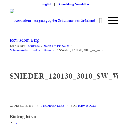
English
Anmeldung Newsletter
Icewisdom Blog
Du bist hier:
Startseite
/
Wenn das Eis weint
/
Schamanische Hundeschlittenreise
/
SNieder_120130_3010_sw_web
SNIEDER_120130_3010_SW_WE
22. FEBRUAR 2014
/
0 KOMMENTARE
/
VON
ICEWISDOM
Eintrag teilen