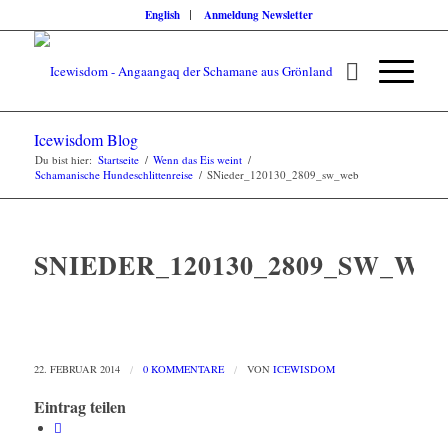
English
Anmeldung Newsletter
Icewisdom Blog
Du bist hier:
Startseite
/
Wenn das Eis weint
/
Schamanische Hundeschlittenreise
/
SNieder_120130_2809_sw_web
SNIEDER_120130_2809_SW_WE
22. FEBRUAR 2014
/
0 KOMMENTARE
/
VON
ICEWISDOM
Eintrag teilen