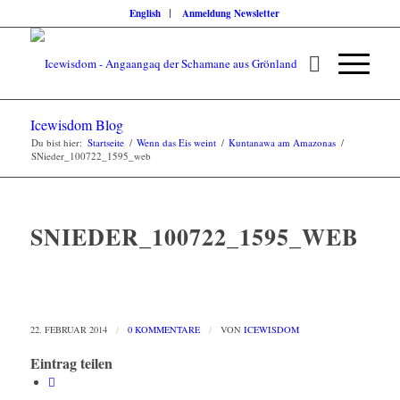
English
Anmeldung Newsletter
Icewisdom Blog
Du bist hier:
Startseite
/
Wenn das Eis weint
/
Kuntanawa am Amazonas
/
SNieder_100722_1595_web
SNIEDER_100722_1595_WEB
22. FEBRUAR 2014
/
0 KOMMENTARE
/
VON
ICEWISDOM
Eintrag teilen