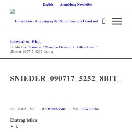
English
Anmeldung Newsletter
Icewisdom Blog
Du bist hier:
Startseite
/
Wenn das Eis weint
/
Heiliges Feuer
/
SNieder_090717_5252_8bit_q
SNIEDER_090717_5252_8BIT_Q
22. FEBRUAR 2014
/
0 KOMMENTARE
/
VON
ICEWISDOM
Eintrag teilen