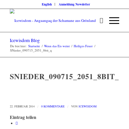
English
Anmeldung Newsletter
Icewisdom Blog
Du bist hier:
Startseite
/
Wenn das Eis weint
/
Heiliges Feuer
/
SNieder_090715_2051_8bit_q
SNIEDER_090715_2051_8BIT_Q
22. FEBRUAR 2014
/
0 KOMMENTARE
/
VON
ICEWISDOM
Eintrag teilen