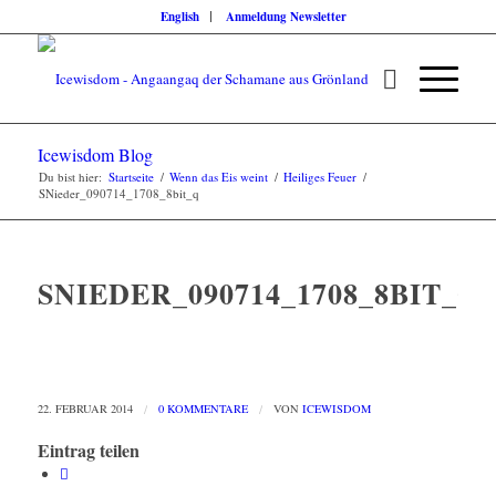
English
Anmeldung Newsletter
Icewisdom Blog
Du bist hier:
Startseite
/
Wenn das Eis weint
/
Heiliges Feuer
/
SNieder_090714_1708_8bit_q
SNIEDER_090714_1708_8BIT_Q
22. FEBRUAR 2014
/
0 KOMMENTARE
/
VON
ICEWISDOM
Eintrag teilen