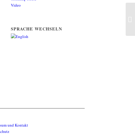
Video
Di
Me
SPRACHE WECHSELN
ssum und Kontakt
schutz