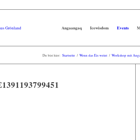
Angaangaq
Icewisdom
Events
M
Du bist hier:
Startseite
/
Wenn das Eis weint
/
Workshop mit Angaa
391193799451