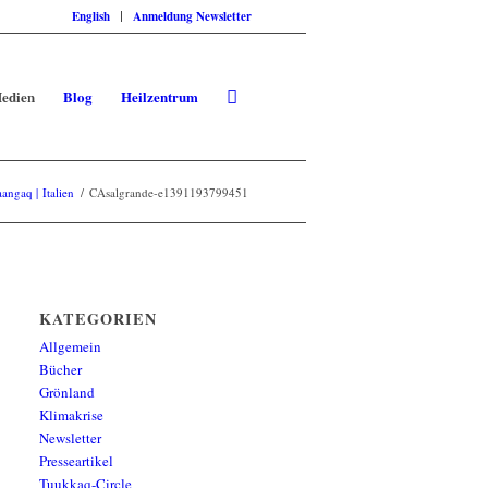
English
Anmeldung Newsletter
edien
Blog
Heilzentrum
ngaq | Italien
/
CAsalgrande-e1391193799451
KATEGORIEN
Allgemein
Bücher
Grönland
Klimakrise
Newsletter
Presseartikel
Tuukkaq-Circle