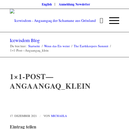
English
Anmeldung Newsletter
Icewisdom Blog
Du bist hier:
Startseite
/
Wenn das Eis weint
/
The Earthkeepers Summit
/
1×1-Post—Angaangaq_klein
1×1-POST—
ANGAANGAQ_KLEIN
17. DEZEMBER 2021
/
VON
MICHAELA
Eintrag teilen