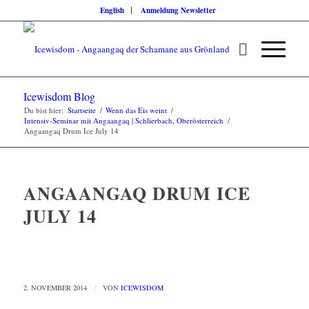
English
Anmeldung Newsletter
Icewisdom Blog
Du bist hier:
Startseite
/
Wenn das Eis weint
/
Intensiv-Seminar mit Angaangaq | Schlierbach, Oberösterreich
/
Angaangaq Drum Ice July 14
ANGAANGAQ DRUM ICE
JULY 14
2. NOVEMBER 2014
/
VON
ICEWISDOM