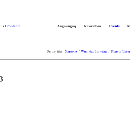
Angaangaq
Icewisdom
Events
M
Du bist hier:
Startseite
/
Wenn das Eis weint
/
Filmvorführu
B