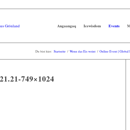
Angaangaq
Icewisdom
Events
M
Du bist hier:
Startseite
/
Wenn das Eis weint
/
Online Event | Global 
1.21-749×1024