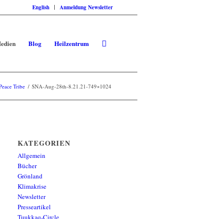
English
Anmeldung Newsletter
edien
Blog
Heilzentrum
Peace Tribe
/
SNA-Aug-28th-8.21.21-749×1024
KATEGORIEN
Allgemein
Bücher
Grönland
Klimakrise
Newsletter
Presseartikel
Tuukkaq-Circle