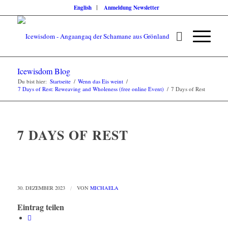
English
Anmeldung Newsletter
Icewisdom Blog
Du bist hier:
Startseite
/
Wenn das Eis weint
/
7 Days of Rest: Reweaving and Wholeness (free online Event)
/
7 Days of Rest
7 DAYS OF REST
30. DEZEMBER 2023
/
VON
MICHAELA
Eintrag teilen