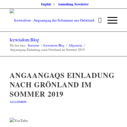
English
Anmeldung Newsletter
Icewisdom Blog
Du bist hier:
Startseite
/
Icewisdom Blog
/
Allgemein
/
Angaangaqs Einladung nach Grönland im Sommer 2019
ANGAANGAQS EINLADUNG
NACH GRÖNLAND IM
SOMMER 2019
ALLGEMEIN