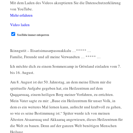
Mit dem Laden des Videos akzeptieren Sie die Datenschutzerklärung
von YouTube.
Mehr erfahren
Video laden
YouTube immer entsperren
Ikinngutit – Ilisarisimasarpassuakkalu …***** …
Familie, Freunde und all meine Verwandten … ***** …
Ich möchte dich zu einem Sommercamp in Grönland einladen vom 7.
bis 16. August.
Am 8. August ist der 50. Jahrestag, an dem meine Eltern mir die
spirituelle Aufgabe gegeben hat, ein Heilzentrum auf dem
Qaqqarsuaq, einem heiligen Berg meiner Vorfahren, zu errichten.
Mein Vater sagte zu mir: „Baue ein Heilzentrum für unser Volk, in
dem es ein weiteres Mal lernen kann, aufrecht und kraftvoll zu gehen,
so wie es seine Bestimmung ist.“ Später wurde ich von meinen
Ältesten Atsaarsuaq und Akkaaraq angewiesen, dieses Heilzentrum für
die Welt zu bauen. Denn auf der ganzen Welt benötigen Menschen
Heilung.