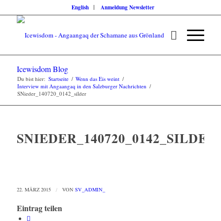
English
Anmeldung Newsletter
Icewisdom Blog
Du bist hier:
Startseite
/
Wenn das Eis weint
/
Interview mit Angaangaq in den Salzburger Nachrichten
/
SNieder_140720_0142_silder
SNIEDER_140720_0142_SILDER
22. MÄRZ 2015
/
VON
SV_ADMIN_
Eintrag teilen