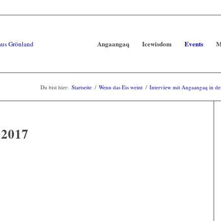
Angaangaq
Icewisdom
Events
M
Du bist hier:
Startseite
/
Wenn das Eis weint
/
Interview mit Angaangaq in de
2017