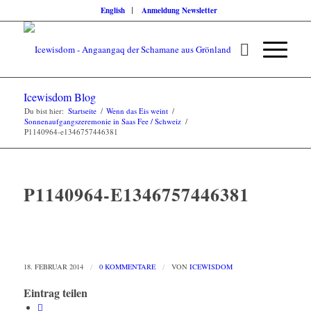
English
Anmeldung Newsletter
Icewisdom Blog
Du bist hier:
Startseite
/
Wenn das Eis weint
/
Sonnenaufgangszeremonie in Saas Fee / Schweiz
/
P1140964-e1346757446381
P1140964-E1346757446381
18. FEBRUAR 2014
/
0 KOMMENTARE
/
VON
ICEWISDOM
Eintrag teilen