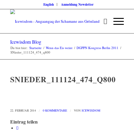
English
Anmeldung Newsletter
Icewisdom Blog
Du bist hier:
Startseite
/
Wenn das Eis weint
/
DGPPN Kongress Berlin 2011
/
SNieder_111124_474_q800
SNIEDER_111124_474_Q800
22. FEBRUAR 2014
/
0 KOMMENTARE
/
VON
ICEWISDOM
Eintrag teilen