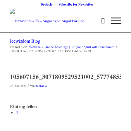
Deutsch
Subscribe for Newsletter
Icewisdom Blog
Du bist hier:
Startseite
/
Online Teachings | Lift your Spirit with Ceremonies
/
105607156_3071809529521002_5777485515665616819_o
105607156_3071809529521002_5777485515
/
27. Juni 2020
von
michaela
Eintrag teilen