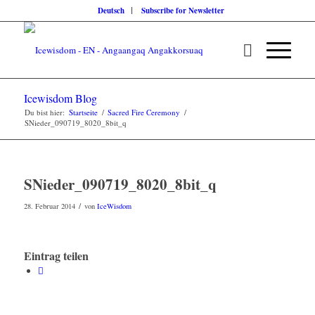
Deutsch
Subscribe for Newsletter
Icewisdom Blog
Du bist hier:
Startseite
/
Sacred Fire Ceremony
/
SNieder_090719_8020_8bit_q
SNieder_090719_8020_8bit_q
/
28. Februar 2014
von
IceWisdom
Eintrag teilen