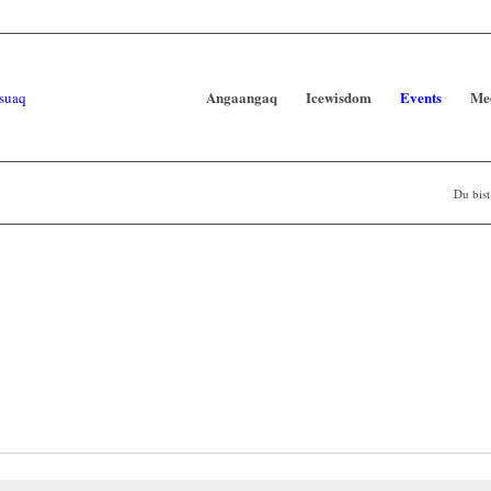
Angaangaq
Icewisdom
Events
Me
Du bist