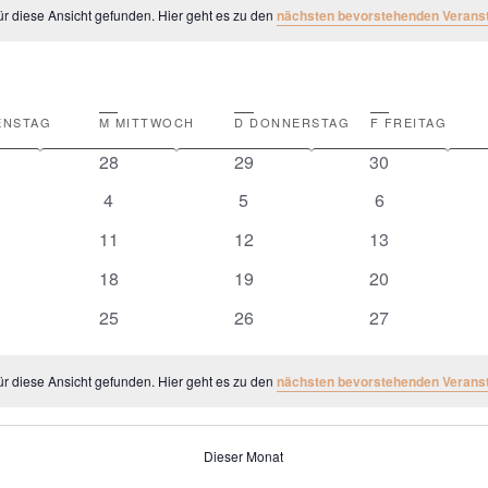
r diese Ansicht gefunden. Hier geht es zu den
nächsten bevorstehenden Verans
ENSTAG
M
MITTWOCH
D
DONNERSTAG
F
FREITAG
0
0
0
28
29
30
nstaltungen
Veranstaltungen
Veranstaltungen
Veranstaltunge
0
0
0
4
5
6
anstaltungen
Veranstaltungen
Veranstaltungen
Veranstaltung
0
0
0
11
12
13
nstaltungen
Veranstaltungen
Veranstaltungen
Veranstaltunge
0
0
0
18
19
20
nstaltungen
Veranstaltungen
Veranstaltungen
Veranstaltunge
0
0
0
25
26
27
nstaltungen
Veranstaltungen
Veranstaltungen
Veranstaltunge
r diese Ansicht gefunden. Hier geht es zu den
nächsten bevorstehenden Verans
Dieser Monat