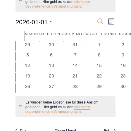
gefunden. Hier geht es zu den
nächsten
Hinweis
bevorstehenden Veranstaltungen
.
Veranstalt
Veransta
2026-01-01
Suche
Monat
Ansicht
Suche
Datum
Navigat
Kalender
M
MONTAG
D
DIENSTAG
M
MITTWOCH
D
DONNERSTAG
F
wählen.
und
von
0
0
0
0
0
29
30
31
1
2
Ansichten,
Veranstaltungen
Veranstaltungen
Veranstaltungen
Veranstaltungen
Veranstaltunge
Vera
0
0
0
Navigatio
0
0
5
6
7
8
9
Veranstaltungen
Veranstaltungen
Veranstaltungen
Veranstaltunge
Vera
0
0
0
0
0
12
13
14
15
16
Veranstaltungen
Veranstaltungen
Veranstaltungen
Veranstaltungen
Vera
0
0
0
0
0
19
20
21
22
23
Veranstaltungen
Veranstaltungen
Veranstaltungen
Veranstaltungen
Vera
0
0
0
0
0
26
27
28
29
30
Veranstaltungen
Veranstaltungen
Veranstaltungen
Veranstaltungen
Vera
Es wurden keine Ergebnisse für diese Ansicht
gefunden. Hier geht es zu den
nächsten
Hinweis
bevorstehenden Veranstaltungen
.
Dez.
Dieser Monat
Feb.