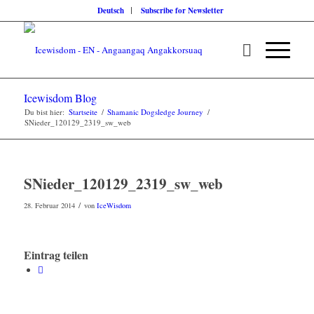
Deutsch
Subscribe for Newsletter
Icewisdom Blog
Du bist hier:
Startseite
/
Shamanic Dogsledge Journey
/
SNieder_120129_2319_sw_web
SNieder_120129_2319_sw_web
/
28. Februar 2014
von
IceWisdom
Eintrag teilen