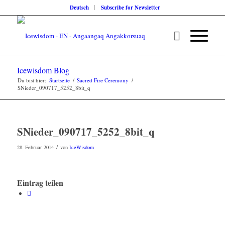
Deutsch
Subscribe for Newsletter
Icewisdom Blog
Du bist hier:
Startseite
/
Sacred Fire Ceremony
/
SNieder_090717_5252_8bit_q
SNieder_090717_5252_8bit_q
/
28. Februar 2014
von
IceWisdom
Eintrag teilen