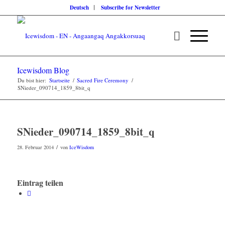
Deutsch
Subscribe for Newsletter
Icewisdom Blog
Du bist hier:
Startseite
/
Sacred Fire Ceremony
/
SNieder_090714_1859_8bit_q
SNieder_090714_1859_8bit_q
/
28. Februar 2014
von
IceWisdom
Eintrag teilen