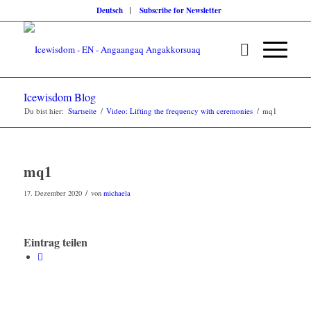
Deutsch
Subscribe for Newsletter
Icewisdom Blog
Du bist hier:
Startseite
/
Video: Lifting the frequency with ceremonies
/
mq1
mq1
/
17. Dezember 2020
von
michaela
Eintrag teilen