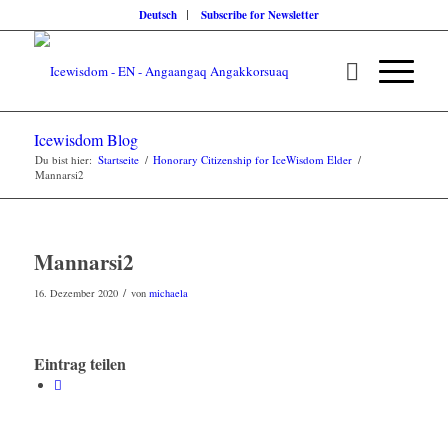
Deutsch
Subscribe for Newsletter
Icewisdom Blog
Du bist hier:
Startseite
/
Honorary Citizenship for IceWisdom Elder
/
Mannarsi2
Mannarsi2
/
16. Dezember 2020
von
michaela
Eintrag teilen