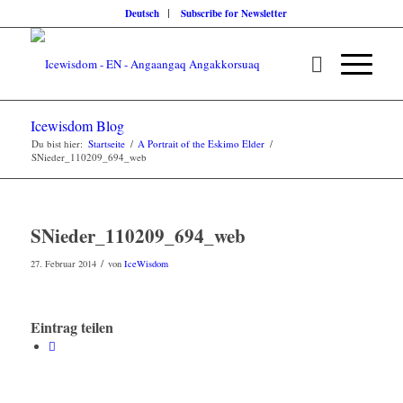
Deutsch
Subscribe for Newsletter
Icewisdom Blog
Du bist hier:
Startseite
/
A Portrait of the Eskimo Elder
/
SNieder_110209_694_web
SNieder_110209_694_web
/
27. Februar 2014
von
IceWisdom
Eintrag teilen