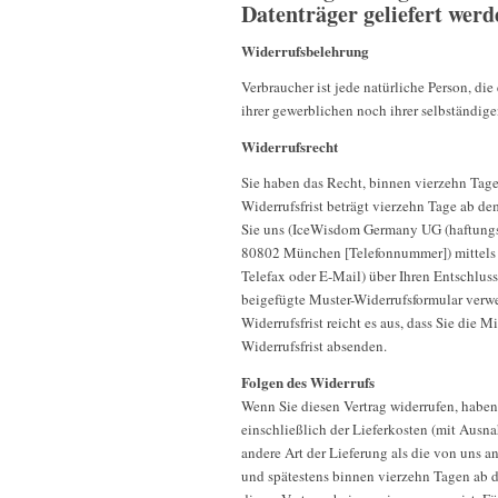
Datenträger geliefert wer
Widerrufsbelehrung
Verbraucher ist jede natürliche Person, d
ihrer gewerblichen noch ihrer selbständig
Widerrufsrecht
Sie haben das Recht, binnen vierzehn Tag
Widerrufsfrist beträgt vierzehn Tage ab d
Sie uns (IceWisdom Germany UG (haftungsbe
80802 München [Telefonnummer]) mittels ei
Telefax oder E-Mail) über Ihren Entschluss
beigefügte Muster-Widerrufsformular verwe
Widerrufsfrist reicht es aus, dass Sie die
Widerrufsfrist absenden.
Folgen des Widerrufs
Wenn Sie diesen Vertrag widerrufen, haben
einschließlich der Lieferkosten (mit Ausna
andere Art der Lieferung als die von uns 
und spätestens binnen vierzehn Tagen ab 