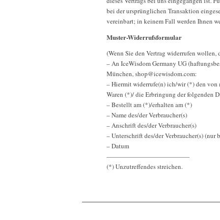
dieses Vertrags bei uns eingegangen ist. 
bei der ursprünglichen Transaktion eingese
vereinbart; in keinem Fall werden Ihnen w
Muster-Widerrufsformular
(Wenn Sie den Vertrag widerrufen wollen, d
– An IceWisdom Germany UG (haftungsbesch
München, shop@icewisdom.com:
– Hiermit widerrufe(n) ich/wir (*) den von
Waren (*)/ die Erbringung der folgenden Di
– Bestellt am (*)/erhalten am (*)
– Name des/der Verbraucher(s)
– Anschrift des/der Verbraucher(s)
– Unterschrift des/der Verbraucher(s) (nur 
– Datum
—————————————
(*) Unzutreffendes streichen.