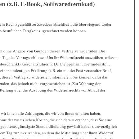
den (z.B. E-Book, Softwaredownload)
ie ein Rechtsgeschäft zu Zwecken abschließt, die überwiegend weder
en beruflichen Tätigkeit zugerechnet werden können.
en ohne Angabe von Gründen diesen Vertrag zu widerrufen. Die
em Tag des Vertragsschlusses. Um Ihr Widerrufsrecht auszuüben, müssen
schränkt), Geschäftsführerin: Dr. Ute Seemann, Dietlindenstr. 1,
ner eindeutigen Erklärung (z.B. ein mit der Post versandter Brief,
, diesen Vertrag zu widerrufen, informieren. Sie können dafür das
nden, das jedoch nicht vorgeschrieben ist. Zur Wahrung der
 Mitteilung über die Ausübung des Widerrufsrechts vor Ablauf der
 wir Ihnen alle Zahlungen, die wir von Ihnen erhalten haben,
hme der zusätzlichen Kosten, die sich daraus ergeben, dass Sie eine
angebotene, günstigste Standardlieferung gewählt haben), unverzüglich
dem Tag zurückzuzahlen, an dem die Mitteilung über Ihren Widerruf