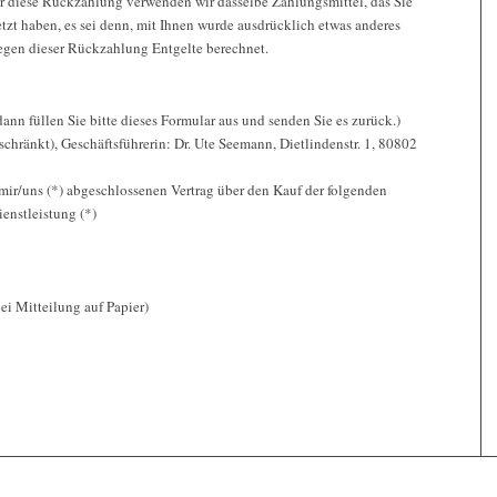
Für diese Rückzahlung verwenden wir dasselbe Zahlungsmittel, das Sie
tzt haben, es sei denn, mit Ihnen wurde ausdrücklich etwas anderes
egen dieser Rückzahlung Entgelte berechnet.
ann füllen Sie bitte dieses Formular aus und senden Sie es zurück.)
ränkt), Geschäftsführerin: Dr. Ute Seemann, Dietlindenstr. 1, 80802
 mir/uns (*) abgeschlossenen Vertrag über den Kauf der folgenden
enstleistung (*)
bei Mitteilung auf Papier)