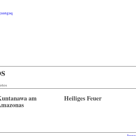
ngaangaq
os
otos
Kuntanawa am
Heiliges Feuer
Amazonas
Impr