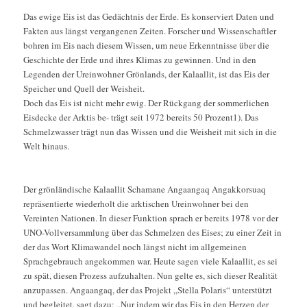
Das ewige Eis ist das Gedächtnis der Erde. Es konserviert Daten und
Fakten aus längst vergangenen Zeiten. Forscher und Wissenschaftler
bohren im Eis nach diesem Wissen, um neue Erkenntnisse über die
Geschichte der Erde und ihres Klimas zu gewinnen. Und in den
Legenden der Ureinwohner Grönlands, der Kalaallit, ist das Eis der
Speicher und Quell der Weisheit.
Doch das Eis ist nicht mehr ewig. Der Rückgang der sommerlichen
Eisdecke der Arktis be- trägt seit 1972 bereits 50 Prozent1). Das
Schmelzwasser trägt nun das Wissen und die Weisheit mit sich in die
Welt hinaus.
Der grönländische Kalaallit Schamane Angaangaq Angakkorsuaq
repräsentierte wiederholt die arktischen Ureinwohner bei den
Vereinten Nationen. In dieser Funktion sprach er bereits 1978 vor der
UNO-Vollversammlung über das Schmelzen des Eises; zu einer Zeit in
der das Wort Klimawandel noch längst nicht im allgemeinen
Sprachgebrauch angekommen war. Heute sagen viele Kalaallit, es sei
zu spät, diesen Prozess aufzuhalten. Nun gelte es, sich dieser Realität
anzupassen. Angaangaq, der das Projekt „Stella Polaris“ unterstützt
und begleitet, sagt dazu: „Nur indem wir das Eis in den Herzen der