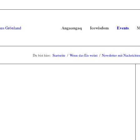
Angaangaq
Icewisdom
Events
M
Du bist hier:
Startseite
/
Wenn das Eis weint
/
Newsletter mit Nachricht