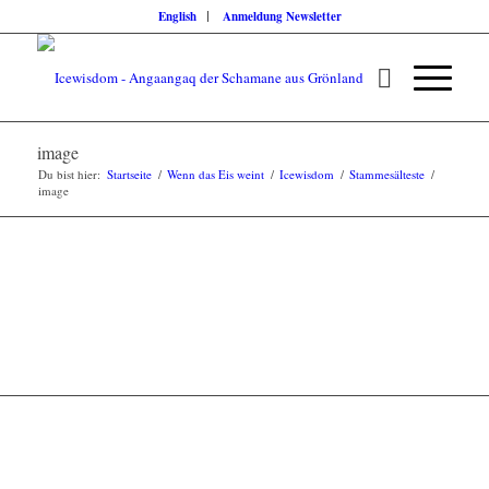
English
Anmeldung Newsletter
image
Du bist hier:
Startseite
/
Wenn das Eis weint
/
Icewisdom
/
Stammesälteste
/
image