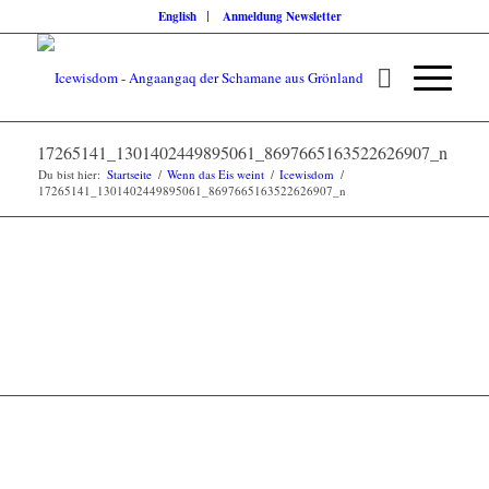
English
Anmeldung Newsletter
17265141_1301402449895061_8697665163522626907_n
Du bist hier:
Startseite
/
Wenn das Eis weint
/
Icewisdom
/
17265141_1301402449895061_8697665163522626907_n