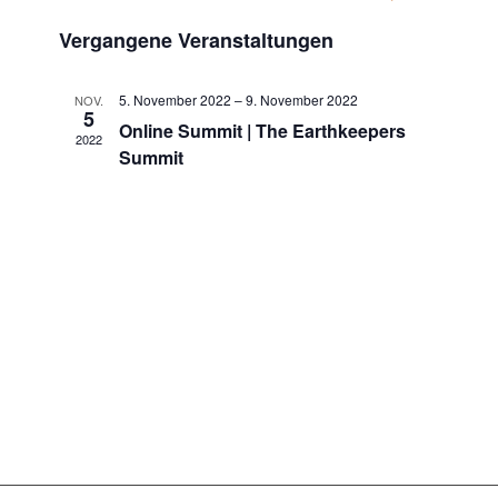
Ansicht
Suche
Datum
Navigat
Vergangene Veranstaltungen
wählen.
und
Ansichten,
5. November 2022
–
9. November 2022
NOV.
Navigatio
5
Online Summit | The Earthkeepers
2022
Summit