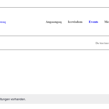
Angaangaq
Icewisdom
Events
Me
Du bist hier
ltungen vorhanden.