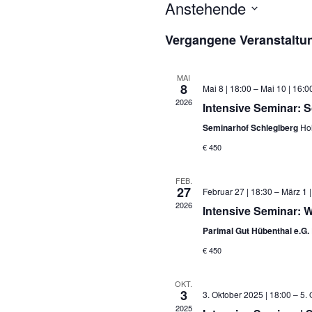
Anstehende
Datum
Vergangene Veranstaltu
wählen.
MAI
8
Mai 8 | 18:00
–
Mai 10 | 16:0
2026
Intensive Seminar: S
Seminarhof Schleglberg
Hol
€ 450
FEB.
27
Februar 27 | 18:30
–
März 1 |
2026
Intensive Seminar: W
Parimal Gut Hübenthal e.G.
€ 450
OKT.
3
3. Oktober 2025 | 18:00
–
5. 
2025