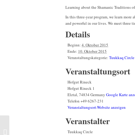
Learning about the Shamanic Traditions of 
In this three-year program, we learn more 
and powerful in our lives. We meet three t
Details
Beginn:
4. Oktober 2015
Ende:
10. Oktober 2015
Veranstaltungskategorie:
Tuukkaq Circle
Veranstaltungsort
Hofgut Rineck
Hofgut Rineck 1
Elztal
,
74834
Germany
Google Karte anz
Telefon
+49 6267-231
Veranstaltungsort-Website anzeigen
Veranstalter
Intensive Seminar: The
Teaching of the Circle |
Tuukkaq Circle