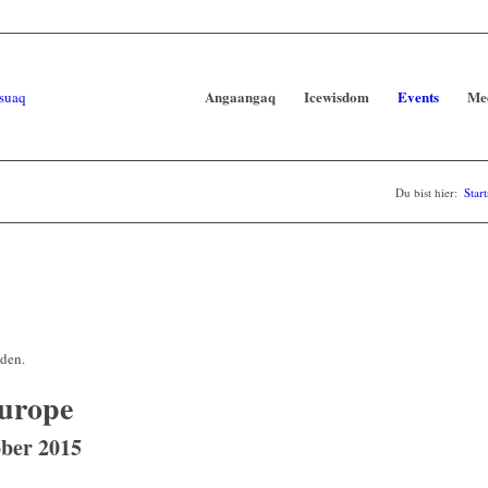
Angaangaq
Icewisdom
Events
Me
Du bist hier:
Start
nden.
Europe
ober 2015