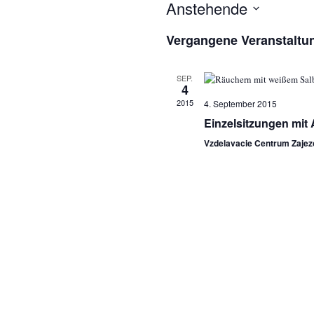
Anstehende
Datum
Vergangene Veranstaltu
wählen.
SEP.
4
2015
4. September 2015
Einzelsitzungen mit
Vzdelavacie Centrum Zaje