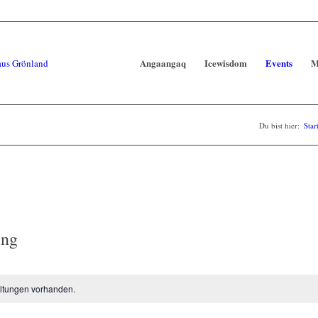
Angaangaq
Icewisdom
Events
M
Du bist hier:
Star
ung
ltungen vorhanden.