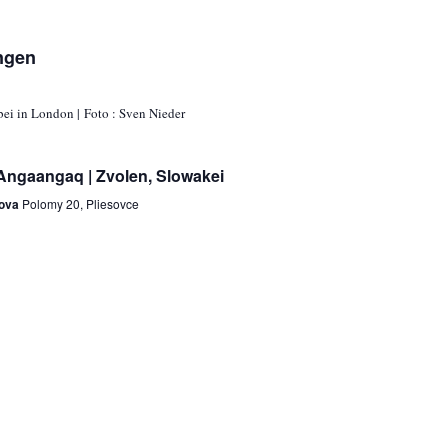
ngen
 Angaangaq | Zvolen, Slowakei
zova
Polomy 20, Pliesovce