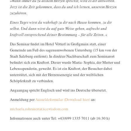
»Wann immer du zu deinem Herzen sprichst, wird es dir antworten.
Jetzt ist die Zeit gekommen, dass du und ich lernen, unserem Herzen
zuzuhören
.
Eines Tages wirst du wahrhaft zu dir nach Hause kommen, zu dir
selbst. Und dann wirst du auf gute Weise gehen, aufrecht und
kraftvoll entsprechend deiner Bestimmung – für alle Zeiten
. «
Das Seminar findet im Hotel Vötterl in Großgmain statt, einer
Gemeinde am Fuß des sagenumwobenen Untersberg (15 km von der
Stadt Salzburg entfernt). In direkter Nachbarschaft zum Seminarort
befindet sich ein Kraftort. Dieser wurde Maria- Sophia, der Mutter und
Lebensspenderin, geweiht. Es ist ein Kraftort, der Besucher dabei
unterstützt, sich mit der Herzensenergie und der weiblichen
Schöpferkraft zu verbinden.
Angaangaq spricht Englisch und wird ins Deutsche übersetzt.
Anmeldung per
Anmeldeformular (Download hier)
an:
michaela.rohrauer(at)icewisdom.com
Informationen auch unter Tel: +43/699 1335 7011 (ab 16:30 h)